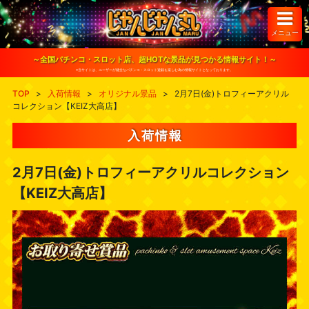
S
k
i
メニュー
p
t
o
～全国パチンコ・スロット店、超HOTな景品が見つかる情報サイト！～
c
※当サイトは、ユーザーが健全なパチンコ・スロット遊戯を楽しむ為の情報サイトとなっております。
o
n
TOP
>
入荷情報
>
オリジナル景品
>
2月7日(金)トロフィーアクリル
t
コレクション【KEIZ大高店】
e
n
t
入荷情報
2月7日(金)トロフィーアクリルコレクション
【KEIZ大高店】