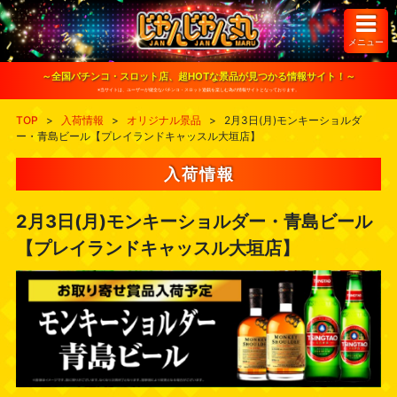
S
k
i
メニュー
p
t
o
～全国パチンコ・スロット店、超HOTな景品が見つかる情報サイト！～
c
※当サイトは、ユーザーが健全なパチンコ・スロット遊戯を楽しむ為の情報サイトとなっております。
o
n
TOP
>
入荷情報
>
オリジナル景品
>
2月3日(月)モンキーショルダ
t
ー・青島ビール【プレイランドキャッスル大垣店】
e
n
t
入荷情報
2月3日(月)モンキーショルダー・青島ビール
【プレイランドキャッスル大垣店】