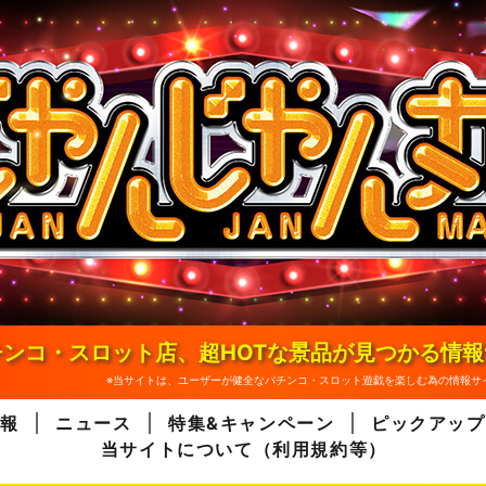
ンコ・スロット店、超HOTな景品が見つかる情
※当サイトは、ユーザーが健全なパチンコ・スロット遊戯を楽しむ為の情報サ
報
ニュース
特集&キャンペーン
ピックアップ
当サイトについて（利用規約等）