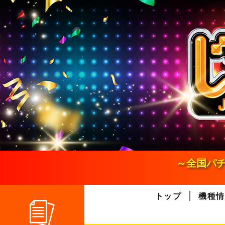
S
k
i
p
t
o
c
o
n
t
e
n
t
～全国パチ
トップ
機種情