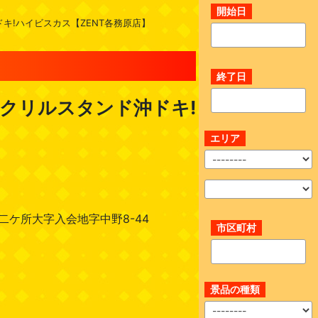
開始日
ドキ!ハイビスカス【ZENT各務原店】
終了日
Dアクリルスタンド沖ドキ!
エリア
ケ所大字入会地字中野8-44
市区町村
景品の種類