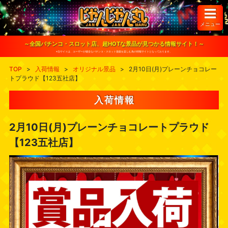
S
k
i
メニュー
p
t
o
～全国パチンコ・スロット店、超HOTな景品が見つかる情報サイト！～
c
※当サイトは、ユーザーが健全なパチンコ・スロット遊戯を楽しむ為の情報サイトとなっております。
o
n
TOP
>
入荷情報
>
オリジナル景品
>
2月10日(月)プレーンチョコレー
t
トプラウド【123五社店】
e
n
t
入荷情報
2月10日(月)プレーンチョコレートプラウド
【123五社店】