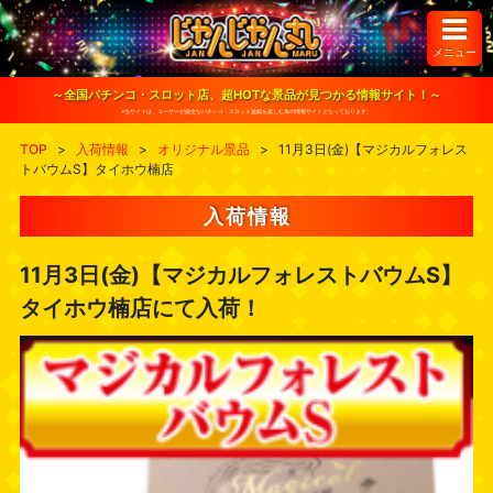
S
k
i
メニュー
p
t
o
～全国パチンコ・スロット店、超HOTな景品が見つかる情報サイト！～
c
※当サイトは、ユーザーが健全なパチンコ・スロット遊戯を楽しむ為の情報サイトとなっております。
o
n
TOP
>
入荷情報
>
オリジナル景品
>
11月3日(金)【マジカルフォレス
t
トバウムS】タイホウ楠店
e
n
t
入荷情報
11月3日(金)【マジカルフォレストバウムS】
タイホウ楠店にて入荷！