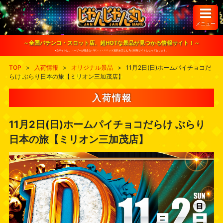
S
k
i
メニュー
p
t
o
～全国パチンコ・スロット店、超HOTな景品が見つかる情報サイト！～
c
※当サイトは、ユーザーが健全なパチンコ・スロット遊戯を楽しむ為の情報サイトとなっております。
o
n
TOP
>
入荷情報
>
オリジナル景品
>
11月2日(日)ホームパイチョコだ
t
らけ ぶらり日本の旅【ミリオン三加茂店】
e
n
t
入荷情報
11月2日(日)ホームパイチョコだらけ ぶらり
日本の旅【ミリオン三加茂店】