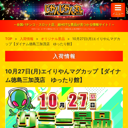
S
k
i
メニュー
p
t
o
～全国パチンコ・スロット店、超HOTな景品が見つかる情報サイト！～
c
※当サイトは、ユーザーが健全なパチンコ・スロット遊戯を楽しむ為の情報サイトとなっております。
o
n
TOP
>
入荷情報
>
オリジナル景品
>
10月27日(月)エイりやんマグカ
t
ップ【ダイナム徳島三加茂店 ゆったり館】
e
n
t
入荷情報
10月27日(月)エイりやんマグカップ【ダイナ
ム徳島三加茂店 ゆったり館】