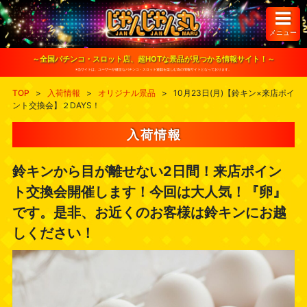
S
k
i
メニュー
p
t
o
～全国パチンコ・スロット店、超HOTな景品が見つかる情報サイト！～
c
※当サイトは、ユーザーが健全なパチンコ・スロット遊戯を楽しむ為の情報サイトとなっております。
o
n
TOP
>
入荷情報
>
オリジナル景品
>
10月23日(月)【鈴キン×来店ポイ
t
ント交換会】２DAYS！
e
n
t
入荷情報
鈴キンから目が離せない2日間！来店ポイン
ト交換会開催します！今回は大人気！『卵』
です。是非、お近くのお客様は鈴キンにお越
しください！