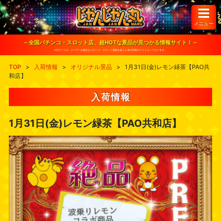
S
k
i
メニュー
p
t
o
～全国パチンコ・スロット店、超HOTな景品が見つかる情報サイト！～
c
※当サイトは、ユーザーが健全なパチンコ・スロット遊戯を楽しむ為の情報サイトとなっております。
o
n
TOP
>
入荷情報
>
オリジナル景品
>
1月31日(金)レモン緑茶【PAO共
t
和店】
e
n
t
入荷情報
1月31日(金)レモン緑茶【PAO共和店】