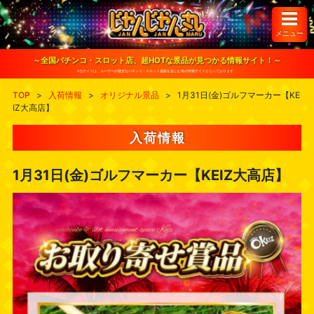
S
k
i
メニュー
p
t
o
～全国パチンコ・スロット店、超HOTな景品が見つかる情報サイト！～
c
※当サイトは、ユーザーが健全なパチンコ・スロット遊戯を楽しむ為の情報サイトとなっております。
o
n
TOP
>
入荷情報
>
オリジナル景品
>
1月31日(金)ゴルフマーカー【KE
t
IZ大高店】
e
n
t
入荷情報
1月31日(金)ゴルフマーカー【KEIZ大高店】