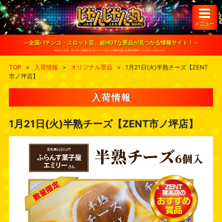
S
k
i
メニュー
p
t
o
～全国パチンコ・スロット店、超HOTな景品が見つかる情報サイト！～
c
※当サイトは、ユーザーが健全なパチンコ・スロット遊戯を楽しむ為の情報サイトとなっております。
o
n
TOP
>
入荷情報
>
オリジナル景品
>
1月21日(火)半熟チーズ【ZENT
t
市ノ坪店】
e
n
t
入荷情報
1月21日(火)半熟チーズ【ZENT市ノ坪店】