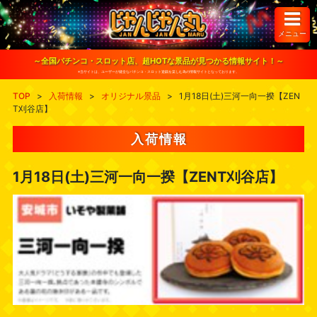
S
k
i
メニュー
p
t
o
～全国パチンコ・スロット店、超HOTな景品が見つかる情報サイト！～
c
※当サイトは、ユーザーが健全なパチンコ・スロット遊戯を楽しむ為の情報サイトとなっております。
o
n
TOP
>
入荷情報
>
オリジナル景品
>
1月18日(土)三河一向一揆【ZEN
t
T刈谷店】
e
n
t
入荷情報
1月18日(土)三河一向一揆【ZENT刈谷店】