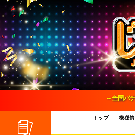
S
k
i
p
t
o
c
o
n
t
e
n
t
～全国パチ
トップ
機種情