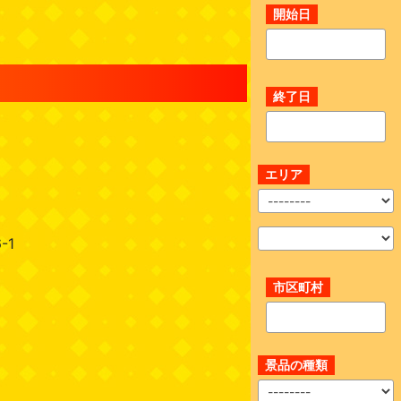
開始日
終了日
エリア
-1
市区町村
景品の種類