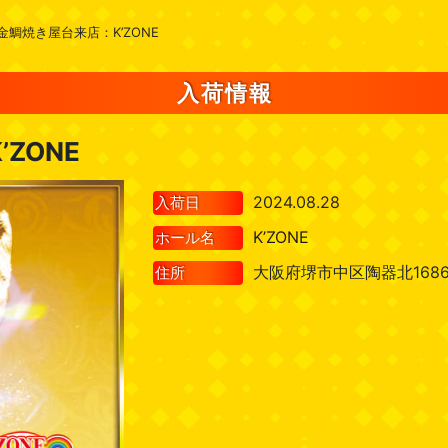
金鯛焼き屋台来店：K’ZONE
入荷情報
ZONE
2024.08.28
入荷日
K’ZONE
ホール名
大阪府堺市中区陶器北1686
住所