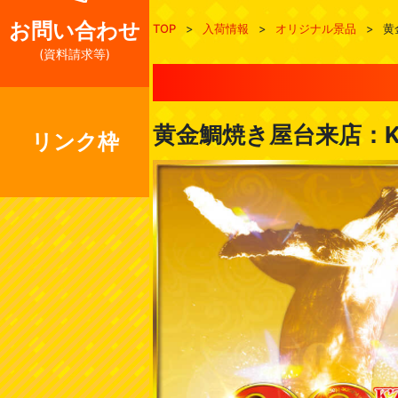
お問い合わせ
TOP
>
入荷情報
>
オリジナル景品
>
黄
(資料請求等)
黄金鯛焼き屋台来店：K’
リンク枠