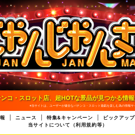
ンコ・スロット店、超HOTな景品が見つかる情
※当サイトは、ユーザーが健全なパチンコ・スロット遊戯を楽しむ為の情報サ
報
ニュース
特集&キャンペーン
ピックアップ
当サイトについて（利用規約等）