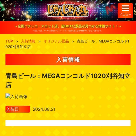
S
k
i
メニュー
p
t
o
～全国パチンコ・スロット店、超HOTな景品が見つかる情報サイト！～
c
※当サイトは、ユーザーが健全なパチンコ・スロット遊戯を楽しむ為の情報サイトとなっております。
o
n
TOP
>
入荷情報
>
オリジナル景品
>
青島ビール：MEGAコンコルド1
t
020刈谷知立店
e
n
t
入荷情報
青島ビール：MEGAコンコルド1020刈谷知立
店
入荷日
2024.08.21