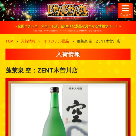
S
k
i
メニュー
p
t
o
～全国パチンコ・スロット店、超HOTな景品が見つかる情報サイト！～
c
※当サイトは、ユーザーが健全なパチンコ・スロット遊戯を楽しむ為の情報サイトとなっております。
o
n
TOP
>
入荷情報
>
オリジナル景品
>
蓬莱泉 空：ZENT木曽川店
t
e
n
入荷情報
t
蓬莱泉 空：ZENT木曽川店