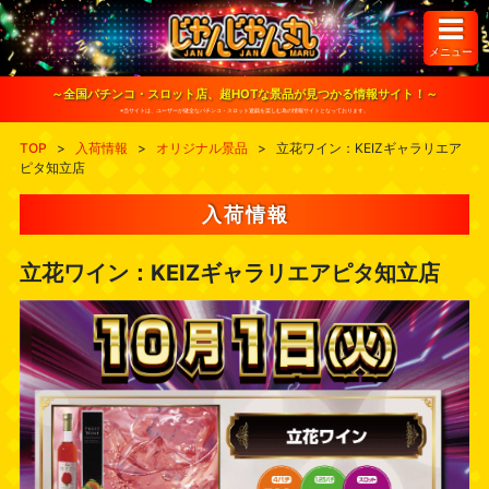
S
k
i
メニュー
p
t
o
～全国パチンコ・スロット店、超HOTな景品が見つかる情報サイト！～
c
※当サイトは、ユーザーが健全なパチンコ・スロット遊戯を楽しむ為の情報サイトとなっております。
o
n
TOP
>
入荷情報
>
オリジナル景品
>
立花ワイン：KEIZギャラリエア
t
ピタ知立店
e
n
t
入荷情報
立花ワイン：KEIZギャラリエアピタ知立店