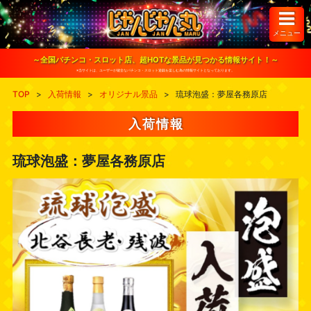
S
k
i
メニュー
p
t
o
～全国パチンコ・スロット店、超HOTな景品が見つかる情報サイト！～
c
※当サイトは、ユーザーが健全なパチンコ・スロット遊戯を楽しむ為の情報サイトとなっております。
o
n
TOP
>
入荷情報
>
オリジナル景品
>
琉球泡盛：夢屋各務原店
t
e
n
入荷情報
t
琉球泡盛：夢屋各務原店