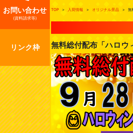
お問い合わせ
TOP
>
入荷情報
>
オリジナル景品
>
無
(資料請求等)
無料総付配布「ハロウィン
リンク枠