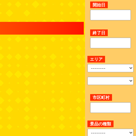
開始日
終了日
エリア
市区町村
景品の種類