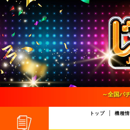
S
k
i
p
t
o
c
o
n
t
e
n
t
～全国パチ
トップ
機種情