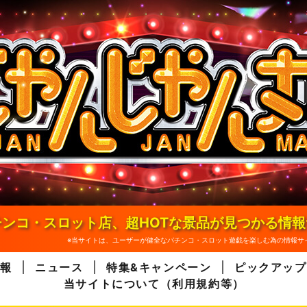
ンコ・スロット店、超HOTな景品が見つかる情
※当サイトは、ユーザーが健全なパチンコ・スロット遊戯を楽しむ為の情報サ
報
ニュース
特集&キャンペーン
ピックアップ
当サイトについて（利用規約等）