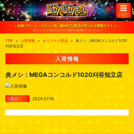
S
k
i
メニュー
p
t
o
～全国パチンコ・スロット店、超HOTな景品が見つかる情報サイト！～
c
※当サイトは、ユーザーが健全なパチンコ・スロット遊戯を楽しむ為の情報サイトとなっております。
o
n
TOP
>
入荷情報
>
オリジナル景品
>
炎メシ：MEGAコンコルド1020
t
刈谷知立店
e
n
t
入荷情報
炎メシ：MEGAコンコルド1020刈谷知立店
入荷日
2024.07.18