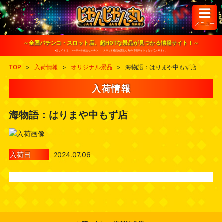
S
k
i
メニュー
p
t
o
～全国パチンコ・スロット店、超HOTな景品が見つかる情報サイト！～
c
※当サイトは、ユーザーが健全なパチンコ・スロット遊戯を楽しむ為の情報サイトとなっております。
o
n
TOP
>
入荷情報
>
オリジナル景品
>
海物語：はりまや中もず店
t
e
n
入荷情報
t
海物語：はりまや中もず店
入荷日
2024.07.06