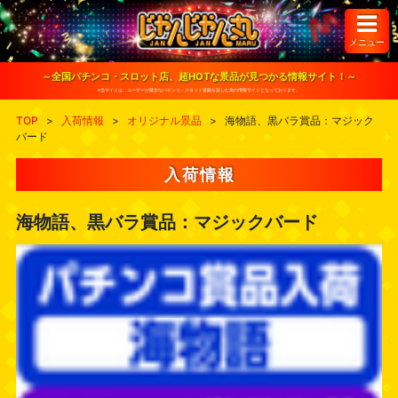
S
k
i
メニュー
p
t
o
～全国パチンコ・スロット店、超HOTな景品が見つかる情報サイト！～
c
※当サイトは、ユーザーが健全なパチンコ・スロット遊戯を楽しむ為の情報サイトとなっております。
o
n
TOP
>
入荷情報
>
オリジナル景品
>
海物語、黒バラ賞品：マジック
t
バード
e
n
t
入荷情報
海物語、黒バラ賞品：マジックバード