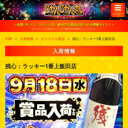
S
k
i
メニュー
p
t
o
～全国パチンコ・スロット店、超HOTな景品が見つかる情報サイト！～
c
※当サイトは、ユーザーが健全なパチンコ・スロット遊戯を楽しむ為の情報サイトとなっております。
o
n
TOP
>
入荷情報
>
オリジナル景品
>
残心：ラッキー1番上飯田店
t
e
n
入荷情報
t
残心：ラッキー1番上飯田店