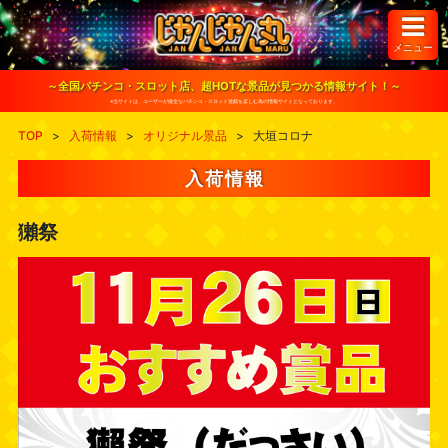
S
k
i
メニュー
p
t
o
～全国パチンコ・スロット店、超HOTな景品が見つかる情報サイト！～
c
※当サイトは、ユーザーが健全なパチンコ・スロット遊戯を楽しむ為の情報サイトとなっております。
o
n
TOP
>
入荷情報
>
オリジナル景品
>
大垣コロナ
t
e
n
入荷情報
t
獺祭