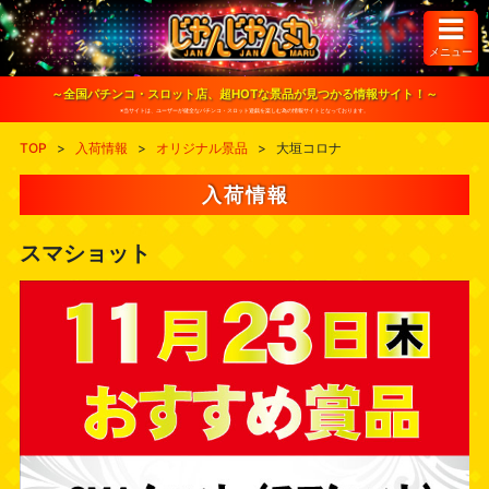
S
k
i
メニュー
p
t
o
～全国パチンコ・スロット店、超HOTな景品が見つかる情報サイト！～
c
※当サイトは、ユーザーが健全なパチンコ・スロット遊戯を楽しむ為の情報サイトとなっております。
o
n
TOP
>
入荷情報
>
オリジナル景品
>
大垣コロナ
t
e
n
入荷情報
t
スマショット