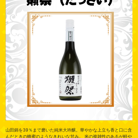
山田錦を39％まで磨いた純米大吟醸。華やかな上立ち香と口に含
んだときの蜂蜜のようなきれいな甘み。 米の複雑性のあるが軽や