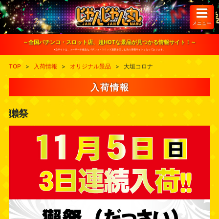
S
k
i
メニュー
p
t
o
～全国パチンコ・スロット店、超HOTな景品が見つかる情報サイト！～
c
※当サイトは、ユーザーが健全なパチンコ・スロット遊戯を楽しむ為の情報サイトとなっております。
o
n
TOP
>
入荷情報
>
オリジナル景品
>
大垣コロナ
t
e
n
入荷情報
t
獺祭