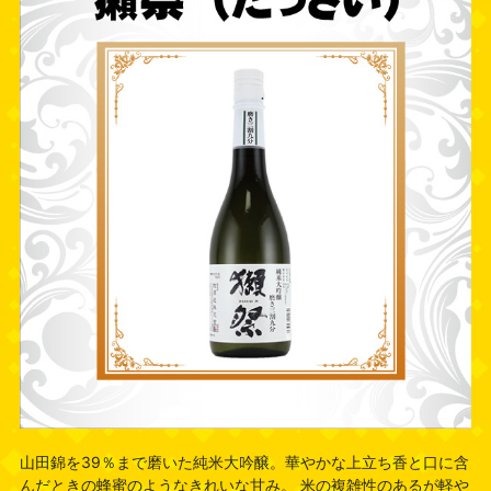
山田錦を39％まで磨いた純米大吟醸。華やかな上立ち香と口に含
んだときの蜂蜜のようなきれいな甘み。 米の複雑性のあるが軽や