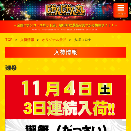
S
k
i
メニュー
p
t
o
～全国パチンコ・スロット店、超HOTな景品が見つかる情報サイト！～
c
※当サイトは、ユーザーが健全なパチンコ・スロット遊戯を楽しむ為の情報サイトとなっております。
o
n
TOP
>
入荷情報
>
オリジナル景品
>
大垣コロナ
t
e
n
入荷情報
t
獺祭