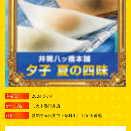
入荷日
2024.07.14
ホール名
ミカド春日井店
住所
愛知県春日井市上条町6丁目2546番地