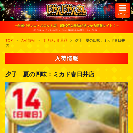
S
k
i
メニュー
p
t
o
～全国パチンコ・スロット店、超HOTな景品が見つかる情報サイト！～
c
※当サイトは、ユーザーが健全なパチンコ・スロット遊戯を楽しむ為の情報サイトとなっております。
o
n
TOP
>
入荷情報
>
オリジナル景品
>
夕子 夏の四味：ミカド春日井
t
店
e
n
t
入荷情報
夕子 夏の四味：ミカド春日井店