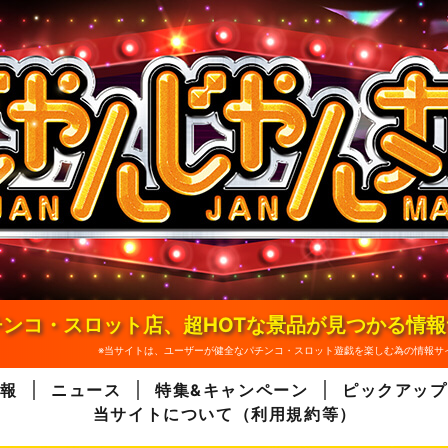
ンコ・スロット店、超HOTな景品が見つかる情
※当サイトは、ユーザーが健全なパチンコ・スロット遊戯を楽しむ為の情報サ
報
ニュース
特集&キャンペーン
ピックアップ
当サイトについて（利用規約等）