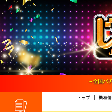
S
k
i
p
t
o
c
o
n
t
e
n
t
～全国パチ
トップ
機種情