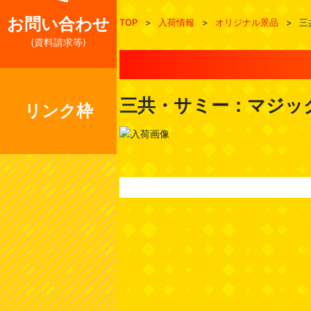
お問い合わせ
TOP
>
入荷情報
>
オリジナル景品
>
三
(資料請求等)
三共・サミー：マジッ
リンク枠