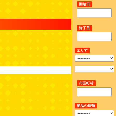
開始日
終了日
エリア
市区町村
景品の種類