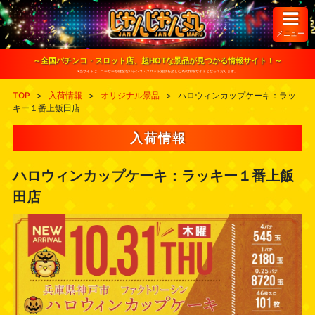
S
k
i
メニュー
p
t
o
～全国パチンコ・スロット店、超HOTな景品が見つかる情報サイト！～
c
※当サイトは、ユーザーが健全なパチンコ・スロット遊戯を楽しむ為の情報サイトとなっております。
o
n
TOP
>
入荷情報
>
オリジナル景品
>
ハロウィンカップケーキ：ラッ
t
キー１番上飯田店
e
n
t
入荷情報
ハロウィンカップケーキ：ラッキー１番上飯
田店