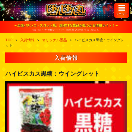
S
k
i
メニュー
p
t
o
～全国パチンコ・スロット店、超HOTな景品が見つかる情報サイト！～
c
※当サイトは、ユーザーが健全なパチンコ・スロット遊戯を楽しむ為の情報サイトとなっております。
o
n
TOP
>
入荷情報
>
オリジナル景品
>
ハイビスカス黒糖：ウイングレ
t
ット
e
n
t
入荷情報
ハイビスカス黒糖：ウイングレット