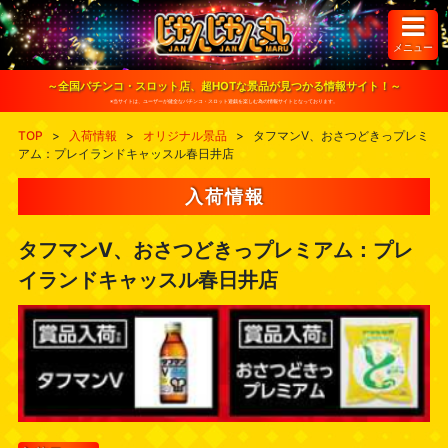
S
k
i
メニュー
p
t
o
～全国パチンコ・スロット店、超HOTな景品が見つかる情報サイト！～
c
※当サイトは、ユーザーが健全なパチンコ・スロット遊戯を楽しむ為の情報サイトとなっております。
o
n
TOP
>
入荷情報
>
オリジナル景品
>
タフマンV、おさつどきっプレミ
t
アム：プレイランドキャッスル春日井店
e
n
t
入荷情報
タフマンV、おさつどきっプレミアム：プレ
イランドキャッスル春日井店