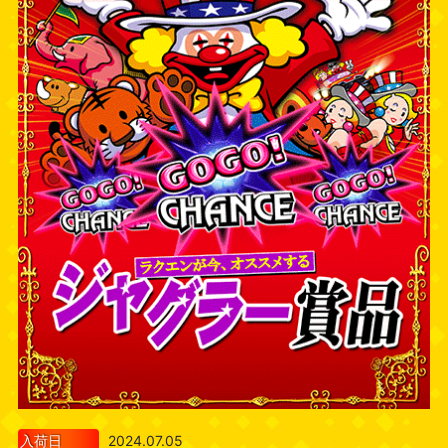
入荷日
2024.07.05