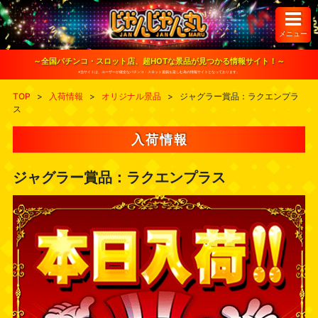
S
k
i
メニュー
p
t
o
～全国パチンコ・スロット店、超HOTな景品が見つかる情報サイト！～
c
※当サイトは、ユーザーが健全なパチンコ・スロット遊戯を楽しむ為の情報サイトとなっております。
o
n
TOP
>
入荷情報
>
オリジナル景品
>
ジャグラー賞品：ラクエンプラ
t
ス
e
n
t
入荷情報
ジャグラー賞品：ラクエンプラス