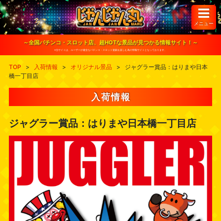
S
k
i
メニュー
p
t
o
～全国パチンコ・スロット店、超HOTな景品が見つかる情報サイト！～
c
※当サイトは、ユーザーが健全なパチンコ・スロット遊戯を楽しむ為の情報サイトとなっております。
o
n
TOP
>
入荷情報
>
オリジナル景品
>
ジャグラー賞品：はりまや日本
t
橋一丁目店
e
n
t
入荷情報
ジャグラー賞品：はりまや日本橋一丁目店