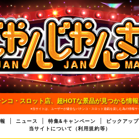
ンコ・スロット店、超HOTな景品が見つかる情
※当サイトは、ユーザーが健全なパチンコ・スロット遊戯を楽しむ為の情報サ
報
ニュース
特集&キャンペーン
ピックアップ
当サイトについて（利用規約等）