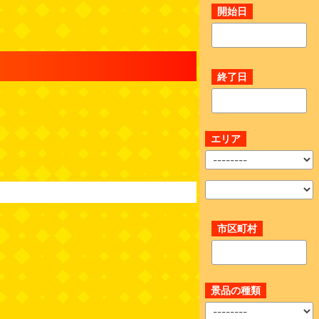
開始日
終了日
エリア
市区町村
景品の種類