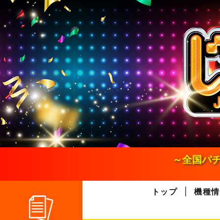
S
k
i
p
t
o
c
o
n
t
e
n
t
～全国パチ
トップ
機種情