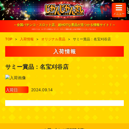
S
k
i
メニュー
p
t
o
～全国パチンコ・スロット店、超HOTな景品が見つかる情報サイト！～
c
※当サイトは、ユーザーが健全なパチンコ・スロット遊戯を楽しむ為の情報サイトとなっております。
o
n
TOP
>
入荷情報
>
オリジナル景品
>
サミー賞品：名宝刈谷店
t
e
n
入荷情報
t
サミー賞品：名宝刈谷店
入荷日
2024.09.14