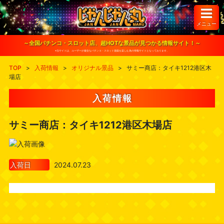
S
k
i
メニュー
p
t
o
～全国パチンコ・スロット店、超HOTな景品が見つかる情報サイト！～
c
※当サイトは、ユーザーが健全なパチンコ・スロット遊戯を楽しむ為の情報サイトとなっております。
o
n
TOP
>
入荷情報
>
オリジナル景品
>
サミー商店：タイキ1212港区木
t
場店
e
n
t
入荷情報
サミー商店：タイキ1212港区木場店
入荷日
2024.07.23