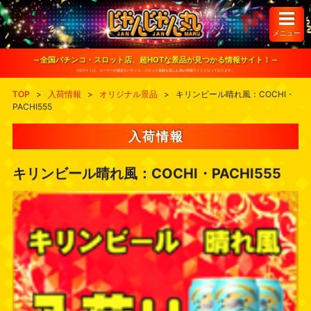
S
k
i
メニュー
p
t
o
～全国パチンコ・スロット店、超HOTな景品が見つかる情報サイト！～
c
※当サイトは、ユーザーが健全なパチンコ・スロット遊戯を楽しむ為の情報サイトとなっております。
o
n
TOP
>
入荷情報
>
オリジナル景品
>
キリンビール晴れ風：COCHI・
t
PACHI555
e
n
t
入荷情報
キリンビール晴れ風：COCHI・PACHI555