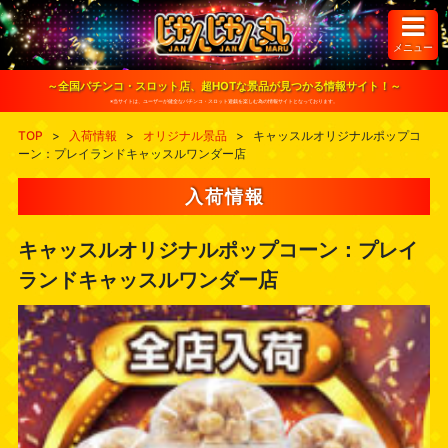
S
k
i
メニュー
p
t
o
～全国パチンコ・スロット店、超HOTな景品が見つかる情報サイト！～
c
※当サイトは、ユーザーが健全なパチンコ・スロット遊戯を楽しむ為の情報サイトとなっております。
o
n
TOP
>
入荷情報
>
オリジナル景品
>
キャッスルオリジナルポップコ
t
ーン：プレイランドキャッスルワンダー店
e
n
t
入荷情報
キャッスルオリジナルポップコーン：プレイ
ランドキャッスルワンダー店