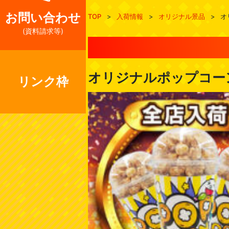
お問い合わせ
TOP
>
入荷情報
>
オリジナル景品
>
オ
(資料請求等)
オリジナルポップコー
リンク枠