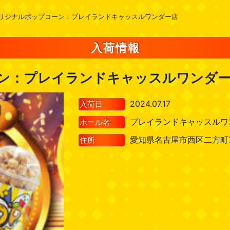
リジナルポップコーン：プレイランドキャッスルワンダー店
入荷情報
ン：プレイランドキャッスルワンダ
2024.07.17
入荷日
プレイランドキャッスルワ
ホール名
愛知県名古屋市西区二方町
住所