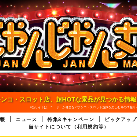
ンコ・スロット店、超HOTな景品が見つかる情
※当サイトは、ユーザーが健全なパチンコ・スロット遊戯を楽しむ為の情報サ
報
ニュース
特集&キャンペーン
ピックアップ
当サイトについて（利用規約等）