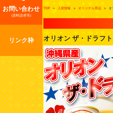
お問い合わせ
TOP
>
入荷情報
>
オリジナル景品
>
オ
(資料請求等)
オリオン ザ・ドラフト：
リンク枠