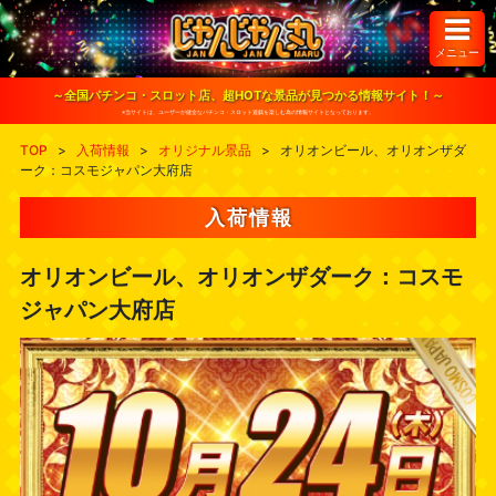
S
k
i
メニュー
p
t
o
～全国パチンコ・スロット店、超HOTな景品が見つかる情報サイト！～
c
※当サイトは、ユーザーが健全なパチンコ・スロット遊戯を楽しむ為の情報サイトとなっております。
o
n
TOP
>
入荷情報
>
オリジナル景品
>
オリオンビール、オリオンザダ
t
ーク：コスモジャパン大府店
e
n
t
入荷情報
オリオンビール、オリオンザダーク：コスモ
ジャパン大府店