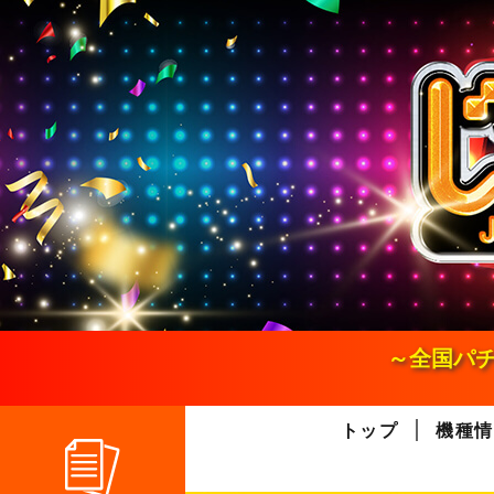
S
k
i
p
t
o
c
o
n
t
e
n
t
～全国パチ
トップ
機種情