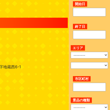
開始日
終了日
エリア
地蔵西6-1
市区町村
景品の種類