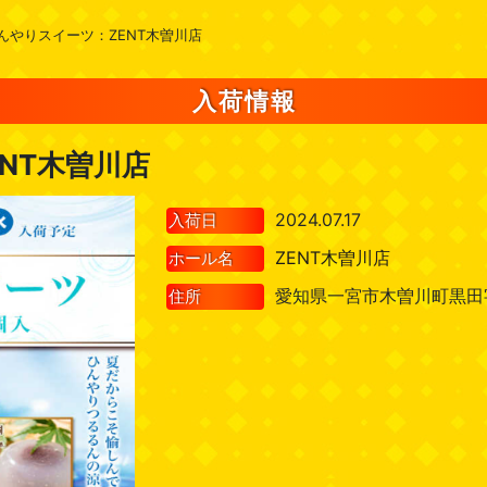
んやりスイーツ：ZENT木曽川店
入荷情報
NT木曽川店
2024.07.17
入荷日
ZENT木曽川店
ホール名
愛知県一宮市木曽川町黒田字
住所