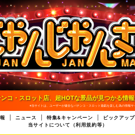
ンコ・スロット店、超HOTな景品が見つかる情
※当サイトは、ユーザーが健全なパチンコ・スロット遊戯を楽しむ為の情報サ
報
ニュース
特集&キャンペーン
ピックアップ
当サイトについて（利用規約等）