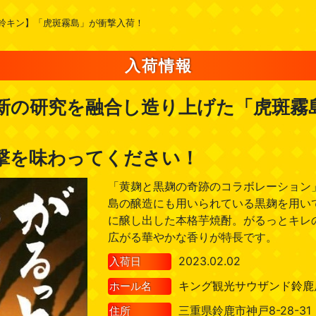
鈴キン】「虎斑霧島」が衝撃入荷！
入荷情報
新の研究を融合し造り上げた「虎斑霧
撃を味わってください！
「黄麹と黒麹の奇跡のコラボレーション
島の醸造にも用いられている黒麹を用い
に醸し出した本格芋焼酎。がるっとキレ
広がる華やかな香りが特長です。
2023.02.02
入荷日
キング観光サウザンド鈴鹿
ホール名
三重県鈴鹿市神戸8-28-31
住所