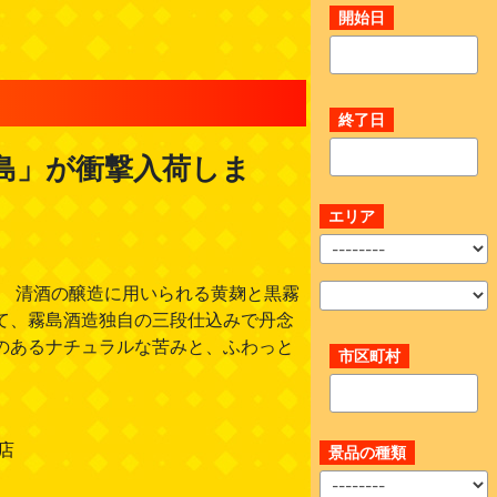
開始日
終了日
島」が衝撃入荷しま
エリア
」 清酒の醸造に用いられる黄麹と黒霧
て、霧島酒造独自の三段仕込みで丹念
のあるナチュラルな苦みと、ふわっと
市区町村
店
景品の種類