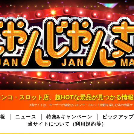
ンコ・スロット店、超HOTな景品が見つかる情
※当サイトは、ユーザーが健全なパチンコ・スロット遊戯を楽しむ為の情報サ
報
ニュース
特集&キャンペーン
ピックアップ
当サイトについて（利用規約等）