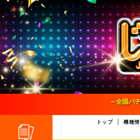
S
k
i
p
t
o
c
o
n
t
e
n
t
～全国パチ
トップ
機種情