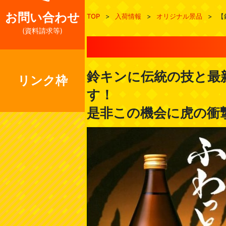
お問い合わせ
TOP
>
入荷情報
>
オリジナル景品
>
【
(資料請求等)
鈴キンに伝統の技と最
リンク枠
す！
是非この機会に虎の衝