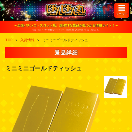
S
k
i
メニュー
p
t
o
～全国パチンコ・スロット店、超HOTな景品が見つかる情報サイト！～
c
※当サイトは、ユーザーが健全なパチンコ・スロット遊戯を楽しむ為の情報サイトとなっております。
o
n
TOP
>
入荷情報
>
ミニミニゴールドティッシュ
t
e
n
景品詳細
t
ミニミニゴールドティッシュ