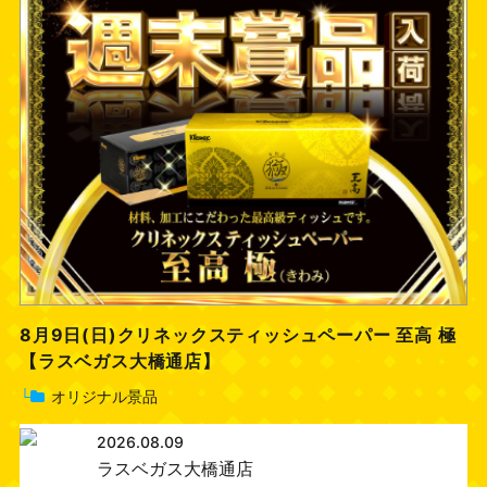
8月9日(日)クリネックスティッシュペーパー 至高 極
【ラスベガス大橋通店】
└
オリジナル景品
2026.08.09
ラスベガス大橋通店