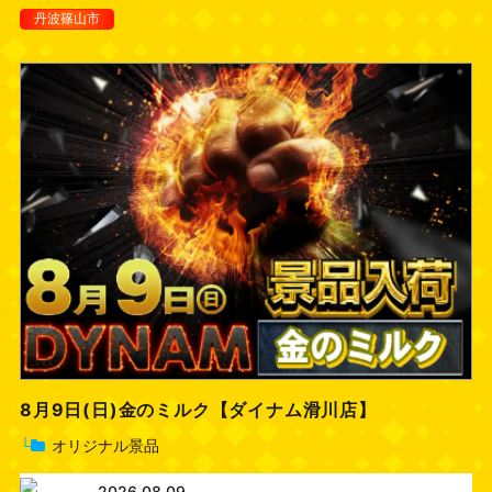
丹波篠山市
8月9日(日)金のミルク【ダイナム滑川店】
└
オリジナル景品
2026.08.09