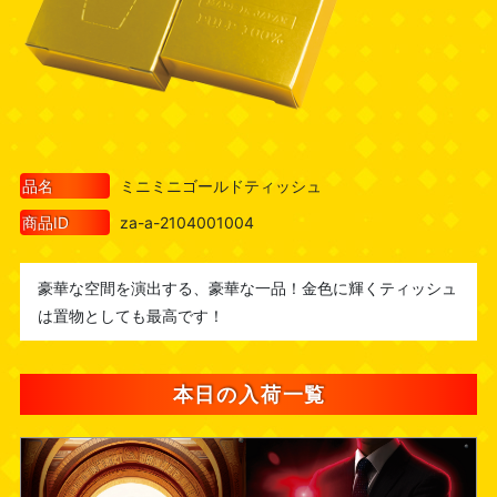
品名
ミニミニゴールドティッシュ
商品ID
za-a-2104001004
豪華な空間を演出する、豪華な一品！金色に輝くティッシュ
は置物としても最高です！
本日の入荷一覧