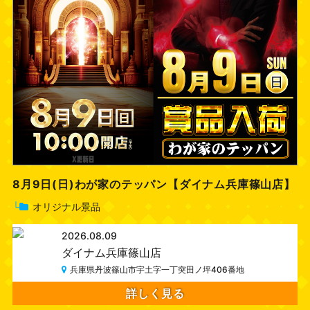
8月9日(日)わが家のテッパン【ダイナム兵庫篠山店】
└
オリジナル景品
2026.08.09
ダイナム兵庫篠山店
兵庫県丹波篠山市宇土字一丁突田ノ坪406番地
詳しく見る