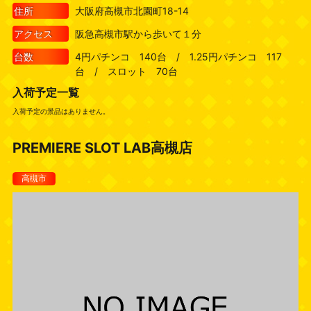
住所
大阪府高槻市北園町18-14
アクセス
阪急高槻市駅から歩いて１分
台数
4円パチンコ 140台 / 1.25円パチンコ 117
台 / スロット 70台
入荷予定一覧
入荷予定の景品はありません。
PREMIERE SLOT LAB高槻店
高槻市