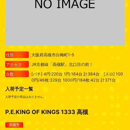
住所
大阪府高槻市白梅町1-5
アクセス
JR京都線「高槻駅」北口目の前！
台数
[パチ] 4円:220台 1円:164台 計384台 [スロ] 100
0円/46枚:329台 1000円/184枚:42台 計371台
入荷予定一覧
入荷予定の景品はありません。
P.E.KING OF KINGS 1333 高槻
高槻市