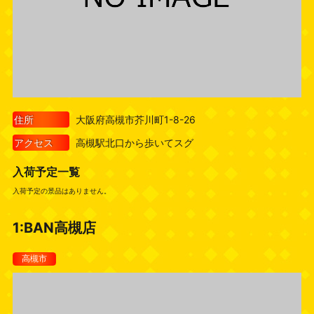
住所
大阪府高槻市芥川町1-8-26
アクセス
高槻駅北口から歩いてスグ
入荷予定一覧
入荷予定の景品はありません。
1:BAN高槻店
高槻市