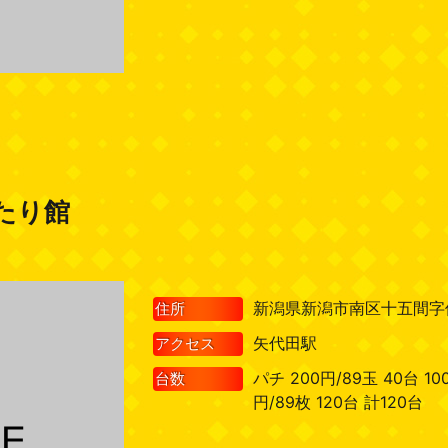
たり館
新潟県新潟市南区十五間字佃
住所
矢代田駅
アクセス
パチ 200円/89玉 40台 10
台数
円/89枚 120台 計120台