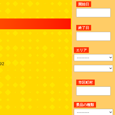
開始日
終了日
エリア
92
市区町村
景品の種類