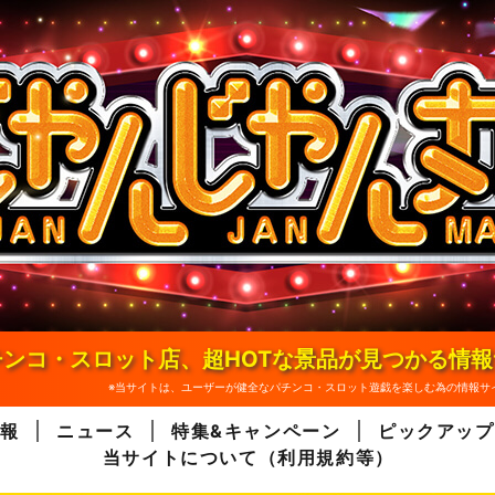
ンコ・スロット店、超HOTな景品が見つかる情
※当サイトは、ユーザーが健全なパチンコ・スロット遊戯を楽しむ為の情報サ
報
ニュース
特集&キャンペーン
ピックアップ
当サイトについて（利用規約等）