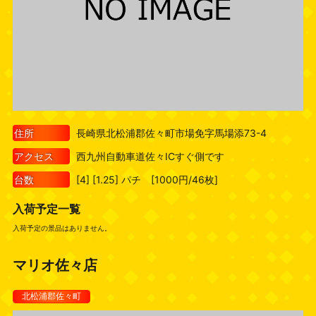
住所
長崎県北松浦郡佐々町市場免字馬場添73-4
アクセス
西九州自動車道佐々ICすぐ側です
台数
[4] [1.25] パチ [1000円/46枚]
入荷予定一覧
入荷予定の景品はありません。
マリオ佐々店
北松浦郡佐々町