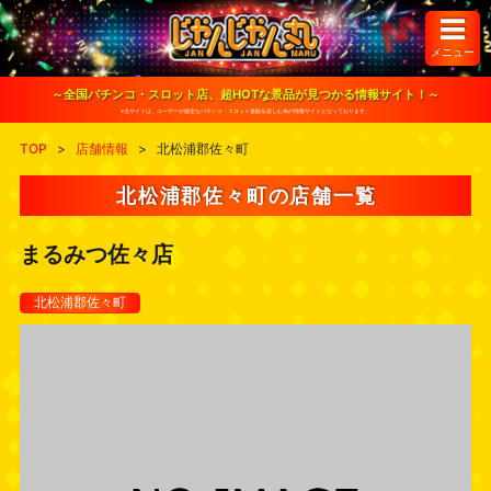
S
k
i
メニュー
p
t
o
～全国パチンコ・スロット店、超HOTな景品が見つかる情報サイト！～
c
※当サイトは、ユーザーが健全なパチンコ・スロット遊戯を楽しむ為の情報サイトとなっております。
o
n
TOP
>
店舗情報
>
北松浦郡佐々町
t
e
n
北松浦郡佐々町の店舗一覧
t
まるみつ佐々店
北松浦郡佐々町