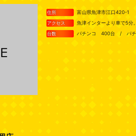
富山県魚津市江口420-1
住所
魚津インターより車で5分
アクセス
パチンコ 400台 / パチ
台数