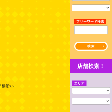
フリーワード検索
店舗検索！
エリア
日橋沿い