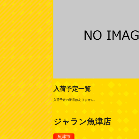
入荷予定一覧
入荷予定の景品はありません。
ジャラン魚津店
魚津市