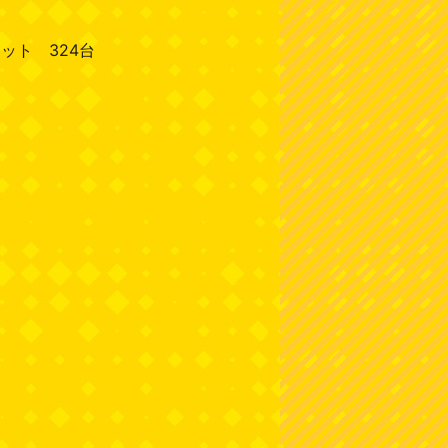
ット 324台