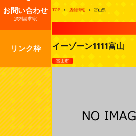
お問い合わせ
TOP
>
店舗情報
>
富山県
(資料請求等)
イーゾーン1111富山
リンク枠
富山市