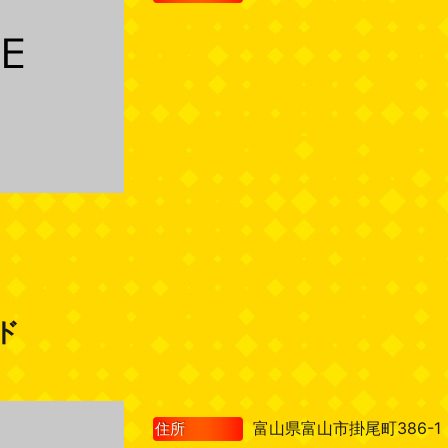
ド
富山県富山市掛尾町386-1
住所