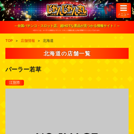
S
k
i
メニュー
p
t
o
～全国パチンコ・スロット店、超HOTな景品が見つかる情報サイト！～
c
※当サイトは、ユーザーが健全なパチンコ・スロット遊戯を楽しむ為の情報サイトとなっております。
o
n
TOP
>
店舗情報
>
北海道
t
e
n
北海道の店舗一覧
t
パーラー若草
江別市