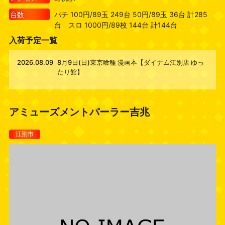
台数
パチ 100円/89玉 249台 50円/89玉 36台 計285
台 スロ 1000円/89枚 144台 計144台
入荷予定一覧
2026.08.09
8月9日(日)東京喰種 漫画本【ダイナム江別店 ゆっ
たり館】
アミューズメントパーラー吉兆
江別市