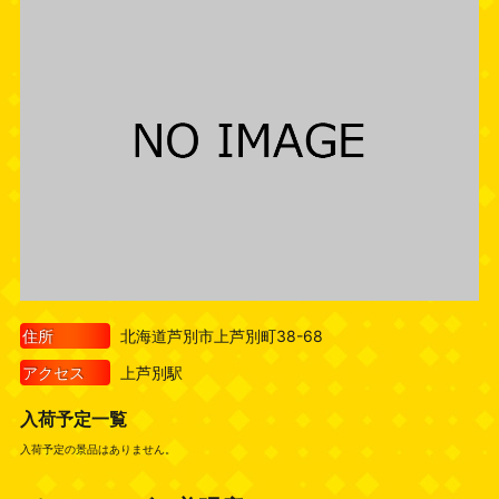
住所
北海道芦別市上芦別町38-68
アクセス
上芦別駅
入荷予定一覧
入荷予定の景品はありません。