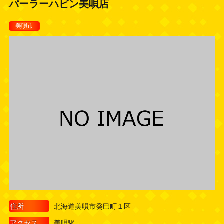
パーラーハビン美唄店
美唄市
住所
北海道美唄市癸巳町１区
アクセス
美唄駅