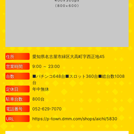
住所
愛知県名古屋市緑区大高町字西正地45
営業時間
9:00 ～ 23:00
台数
■パチンコ648台■スロット360台■総台数1008
台
定休日
年中無休
駐車台数
800台
電話番号
052-629-7070
URL
https://p-town.dmm.com/shops/aichi/5830