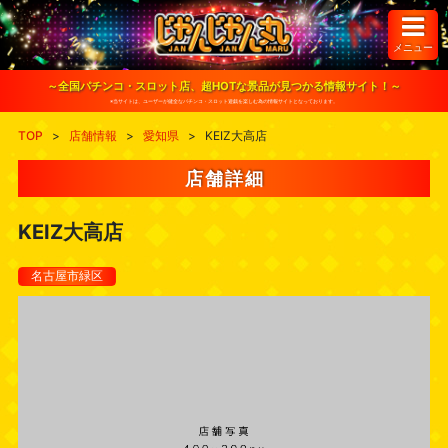
S
k
i
メニュー
p
t
o
～全国パチンコ・スロット店、超HOTな景品が見つかる情報サイト！～
c
※当サイトは、ユーザーが健全なパチンコ・スロット遊戯を楽しむ為の情報サイトとなっております。
o
n
TOP
>
店舗情報
>
愛知県
>
KEIZ大高店
t
e
n
店舗詳細
t
KEIZ大高店
名古屋市緑区